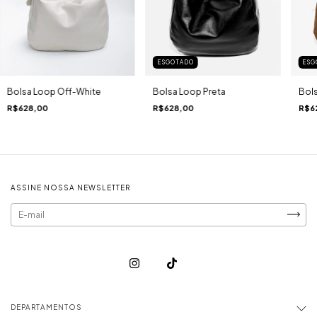
ESG
ESGOTADO
Bol
Bolsa Loop Preta
Bolsa Loop Off-White
R$6
R$628,00
R$628,00
ASSINE NOSSA NEWSLETTER
DEPARTAMENTOS