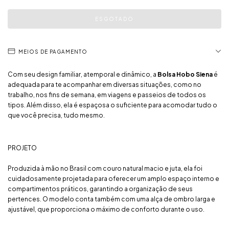
MEIOS DE PAGAMENTO
Com seu design familiar, atemporal e dinâmico, a
Bolsa Hobo Siena
é
adequada para te acompanhar em diversas situações, como no
trabalho, nos fins de semana, em viagens e passeios de todos os
tipos. Além disso, ela é espaçosa o suficiente para acomodar tudo o
que você precisa, tudo mesmo.
PROJETO
Produzida à mão no Brasil com couro natural macio e juta, ela foi
cuidadosamente projetada para oferecer um amplo espaço interno e
compartimentos práticos, garantindo a organização de seus
pertences. O modelo conta também com uma alça de ombro larga e
ajustável, que proporciona o máximo de conforto durante o uso.