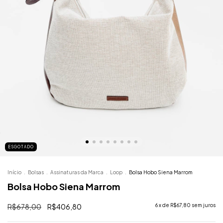
ESGOTADO
Início
.
Bolsas
.
Assinaturas da Marca
.
Loop
.
Bolsa Hobo Siena Marrom
Bolsa Hobo Siena Marrom
R$678,00
R$406,80
6
x de
R$67,80
sem juros