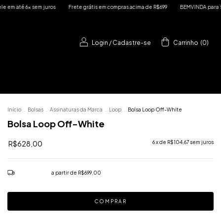
ros
Frete grátis em compras acima de R$699
BEMVINDA para 5% OFF na primeira
Login
/
Cadastre-se
Carrinho
(
0
)
Início
.
Bolsas
.
Assinaturas da Marca
.
Loop
.
Bolsa Loop Off-White
Bolsa Loop Off-White
R$628,00
6
x de
R$104,67
sem juros
Frete grátis
a partir de
R$699,00