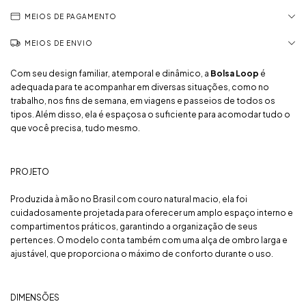
MEIOS DE PAGAMENTO
MEIOS DE ENVIO
Com seu design familiar, atemporal e dinâmico, a
Bolsa Loop
é
adequada para te acompanhar em diversas situações, como no
trabalho, nos fins de semana, em viagens e passeios de todos os
tipos. Além disso, ela é espaçosa o suficiente para acomodar tudo o
que você precisa, tudo mesmo.
PROJETO
Produzida à mão no Brasil com couro natural macio, ela foi
cuidadosamente projetada para oferecer um amplo espaço interno e
compartimentos práticos, garantindo a organização de seus
pertences. O modelo conta também com uma alça de ombro larga e
ajustável, que proporciona o máximo de conforto durante o uso.
DIMENSÕES