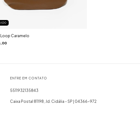
TADO
 Loop Caramelo
,00
ENTRE EM CONTATO
5511932135843
Caixa Postal 81198, Jd. Cidália - SP | 04366-972