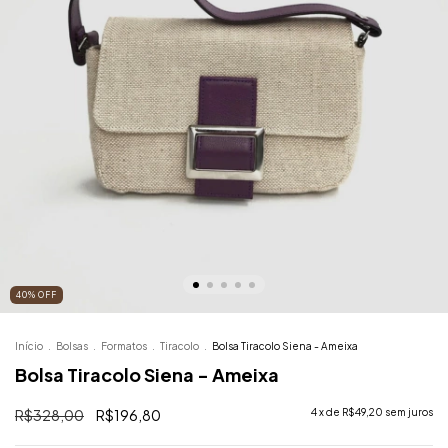
40
%
OFF
Início
.
Bolsas
.
Formatos
.
Tiracolo
.
Bolsa Tiracolo Siena - Ameixa
Bolsa Tiracolo Siena - Ameixa
R$328,00
R$196,80
4
x de
R$49,20
sem juros