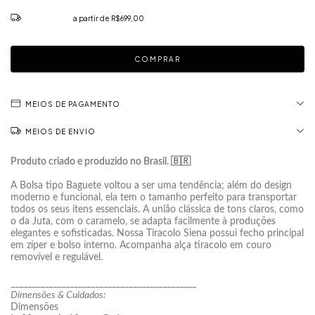
Frete grátis
a partir de
R$699,00
MEIOS DE PAGAMENTO
MEIOS DE ENVIO
Produto criado e produzido no Brasil. 🇧🇷
A Bolsa tipo Baguete voltou a ser uma tendência; além do design
moderno e funcional, ela tem o tamanho perfeito para transportar
todos os seus itens essenciais. A união clássica de tons claros, como
o da Juta, com o caramelo, se adapta facilmente à produções
elegantes e sofisticadas. Nossa Tiracolo Siena possui fecho principal
em zíper e bolso interno. Acompanha alça tiracolo em couro
removível e regulável.
____________________________________________
Dimensões & Cuidados:
Dimensões