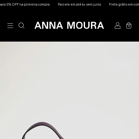
 5% OFF na primeira compra
Parcele em até 6x sem juros
Frete grátis em compr
0