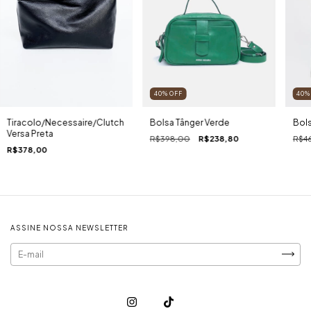
40
%
OFF
40
Bolsa Tânger Verde
Bols
Tiracolo/Necessaire/Clutch
Versa Preta
R$398,00
R$238,80
R$4
R$378,00
ASSINE NOSSA NEWSLETTER