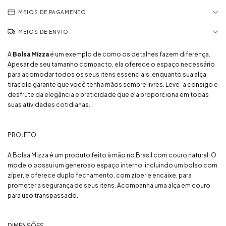
MEIOS DE PAGAMENTO
MEIOS DE ENVIO
A
Bolsa Mizza
é um exemplo de como os detalhes fazem diferença.
Apesar de seu tamanho compacto, ela oferece o espaço necessário
para acomodar todos os seus itens essenciais, enquanto sua alça
tiracolo garante que você tenha mãos sempre livres. Leve-a consigo e
desfrute da elegância e praticidade que ela proporciona em todas
suas atividades cotidianas.
PROJETO
A Bolsa Mizza é um produto feito à mão no Brasil com couro natural. O
modelo possui um generoso espaço interno, incluindo um bolso com
zíper, e oferece duplo fechamento, com zíper e encaixe, para
prometer a segurança de seus itens. Acompanha uma alça em couro
para uso transpassado.
DIMENSÕES