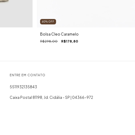
40
%
OFF
Bolsa Cleo Caramelo
R$298,00
R$178,80
ENTRE EM CONTATO
5511932135843
Caixa Postal 81198, Jd. Cidália - SP | 04366-972