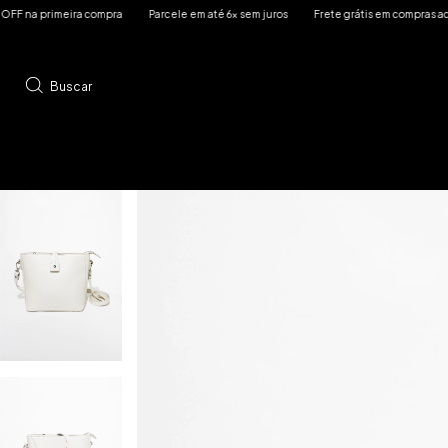
meira compra
Parcele em até 6x sem juros
Frete grátis em compras acima de R$6
Buscar