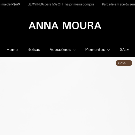
99
BEMVINDA para 5% OFF na primeira compra
Parcele em até 6x sem juros
Home
Bolsas
Acessórios
Momentos
SALE
40
%
OFF