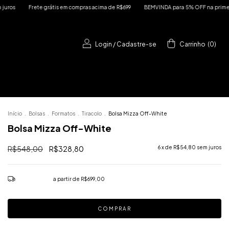
Frete grátis em compras acima de R$699
BEMVINDA para 5% OFF na primeira compra
Login
/
Cadastre-se
Carrinho
(
0
)
Início
.
Bolsas
.
Formatos
.
Tiracolo
.
Bolsa Mizza Off-White
Bolsa Mizza Off-White
R$548,00
R$328,80
6
x de
R$54,80
sem juros
Frete grátis
a partir de
R$699,00