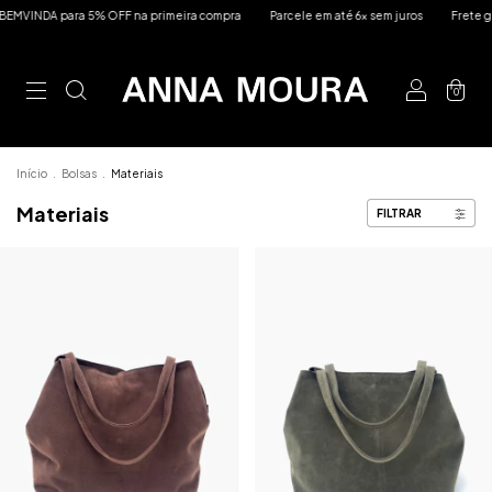
F na primeira compra
Parcele em até 6x sem juros
Frete grátis em compras aci
0
Início
.
Bolsas
.
Materiais
Materiais
FILTRAR