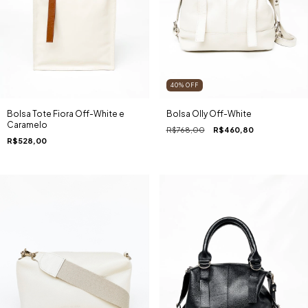
40
%
OFF
Bolsa Tote Fiora Off-White e
Bolsa Olly Off-White
Caramelo
R$768,00
R$460,80
R$528,00