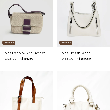
40
%
OFF
40
%
OFF
Bolsa Tiracolo Siena - Ameixa
Bolsa Slim Off-White
R$328,00
R$196,80
R$468,00
R$280,80